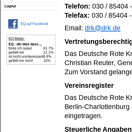
Telefon:
030 / 85404 -
Logout
Telefax:
030 / 85404 
EQ auf Facebook
Email:
drk@drk.de
EQ-Meter:
Vertretungsberechti
EQ - die Idee dazu ...
finde ich super
61.7%
Das Deutsche Rote Kre
gefällt mir
21.1%
ist nicht uninteressant
6.8%
gefällt mir nicht
10%
Christian Reuter, Gen
Zum Vorstand gelang
Vereinsregister
Das Deutsche Rote Kre
Berlin-Charlottenbur
eingetragen.
Steuerliche Angaben