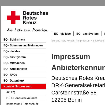
EQ - die Idee
EQ - das System
EQ - Schirmherr
Sie sind hier:
Kontakt / Impressum
»
Impressum
EQ - Stimmen und Meinungen
EQ - die Idee
Impressum
EQ - das System
EQ - Mitmachen
Anbieterkennu
EQ - Arbeitshilfen
EQ - FAQs
Deutsches Rotes Kreu
EQ - Datenbank
DRK-Generalsekretar
Kontakt / Impressum
Carstennstraße 58
AG EQ
DRK-Generalsekretariat
12205 Berlin
Impressum / Datenschutz